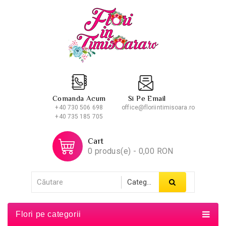
Comanda Acum
Si Pe Email
+40 730 506 698
office@floriintimisoara.ro
+40 735 185 705
Cart
0 produs(e) - 0,00 RON
Flori pe categorii