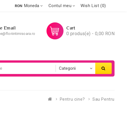
Moneda
Contul meu
Wish List (0)
RON
Pe Email
Cart
0 produs(e) - 0,00 RON
ce@floriintimisoara.ro
Pentru cine?
Sau Pentru