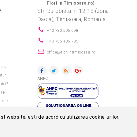
Flori in Timisoara.ro)
Str. Burebista nr 12-18 (zona
Dacia), Timisoara, Romania
+40 730 506 698
+40 735 185 705
i
office@floriintimisoara.ro
kies
etur
ANPC
aici?
are
itate
nditii
st website, esti de acord cu utilizarea cookie-urilor.