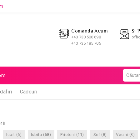
um
Comanda Acum
Si 
+40 730 506 698
offi
+40 735 185 705
re
dafiri
Cadouri
rii
Iubit (6)
Iubita (68)
Prieteni (11)
Sef (8)
Vecini (3)