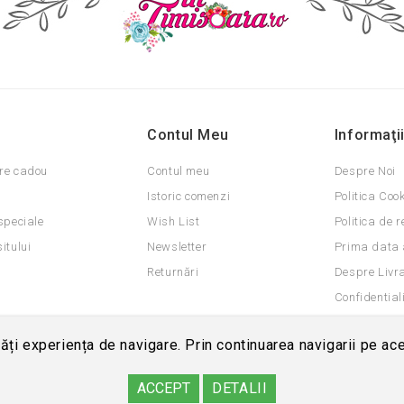
Contul Meu
Informaţi
re cadou
Contul meu
Despre Noi
Istoric comenzi
Politica Coo
speciale
Wish List
Politica de r
itului
Newsletter
Prima data 
Returnări
Despre Livr
Confidential
Termeni si co
ți experiența de navigare. Prin continuarea navigarii pe ace
ACCEPT
DETALII