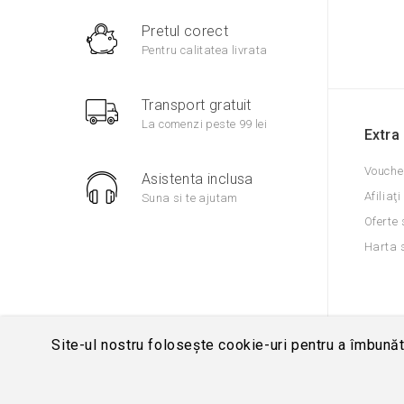
Pretul corect
Pentru calitatea livrata
Transport gratuit
La comenzi peste 99 lei
Extra
Vouche
Asistenta inclusa
Afiliaţi
Suna si te ajutam
Oferte 
Harta s
Site-ul nostru folosește cookie-uri pentru a îmbunătă