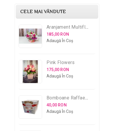
CELE MAI VÂNDUTE
Aranjament Multifloral
185,00 RON
Adaugă În Coş
Pink Flowers
175,00 RON
Adaugă În Coş
Bomboane Raffaello
40,00 RON
Adaugă În Coş