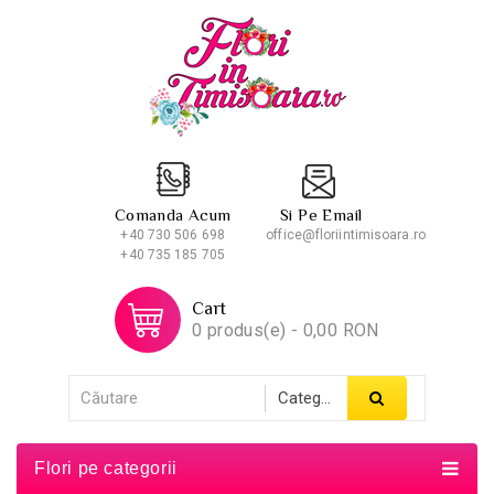
Comanda Acum
Si Pe Email
+40 730 506 698
office@floriintimisoara.ro
+40 735 185 705
Cart
0 produs(e) - 0,00 RON
Flori pe categorii