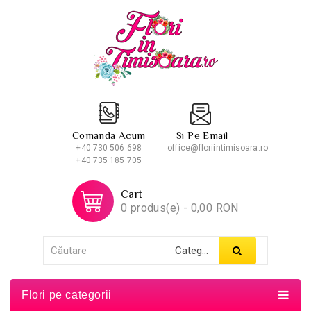
Comanda Acum
Si Pe Email
+40 730 506 698
office@floriintimisoara.ro
+40 735 185 705
Cart
0 produs(e) - 0,00 RON
Flori pe categorii