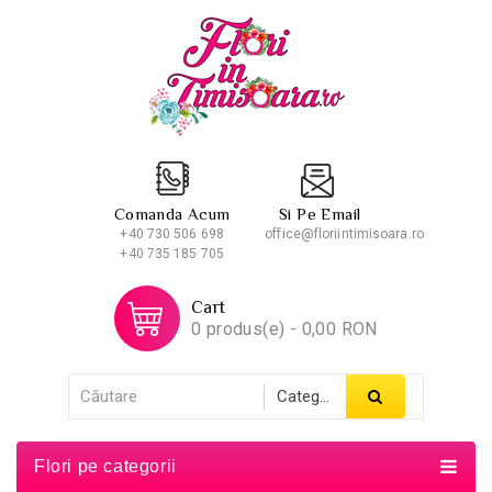
Comanda Acum
Si Pe Email
+40 730 506 698
office@floriintimisoara.ro
+40 735 185 705
Cart
0 produs(e) - 0,00 RON
Flori pe categorii