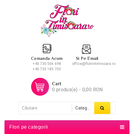
Comanda Acum
Si Pe Email
+40 730 506 698
office@floriintimisoara.ro
+40 735 185 705
Cart
0 produs(e) - 0,00 RON
Flori pe categorii