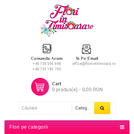
Comanda Acum
Si Pe Email
+40 730 506 698
office@floriintimisoara.ro
+40 735 185 705
Cart
0 produs(e) - 0,00 RON
Flori pe categorii