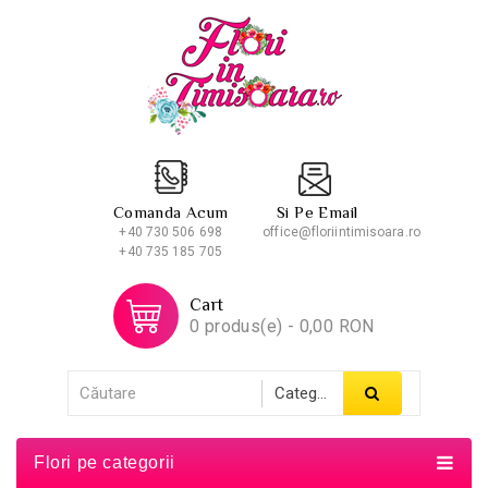
Comanda Acum
Si Pe Email
+40 730 506 698
office@floriintimisoara.ro
+40 735 185 705
Cart
0 produs(e) - 0,00 RON
Flori pe categorii