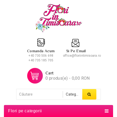
Comanda Acum
Si Pe Email
+40 730 506 698
office@floriintimisoara.ro
+40 735 185 705
Cart
0 produs(e) - 0,00 RON
Flori pe categorii