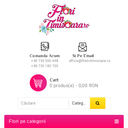
Comanda Acum
Si Pe Email
+40 730 506 698
office@floriintimisoara.ro
+40 735 185 705
Cart
0 produs(e) - 0,00 RON
Flori pe categorii