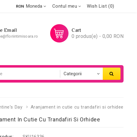
Moneda
Contul meu
Wish List (0)
RON
Pe Email
Cart
0 produs(e) - 0,00 RON
ce@floriintimisoara.ro
ntine's Day
Aranjament in cutie cu trandafiri si orhidee
ament In Cutie Cu Trandafiri Si Orhidee
rodus:
SKU16336