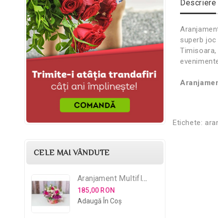
Descriere
Aranjamentu
superb joc 
Timisoara, 
evenimente
Aranjament
Etichete:
ara
CELE MAI VÂNDUTE
Aranjament Multifloral
185,00 RON
Adaugă În Coş