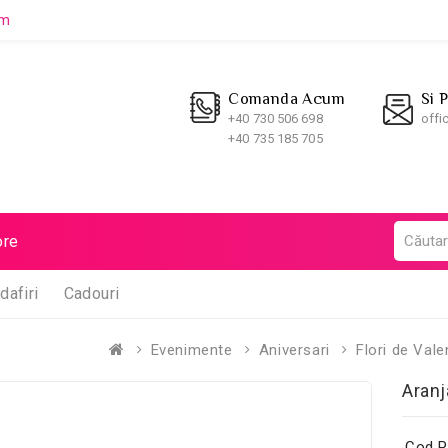
um
Comanda Acum
Si 
+40 730 506 698
offi
+40 735 185 705
re
dafiri
Cadouri
Evenimente
Aniversari
Flori de Vale
Aranj
Cod P