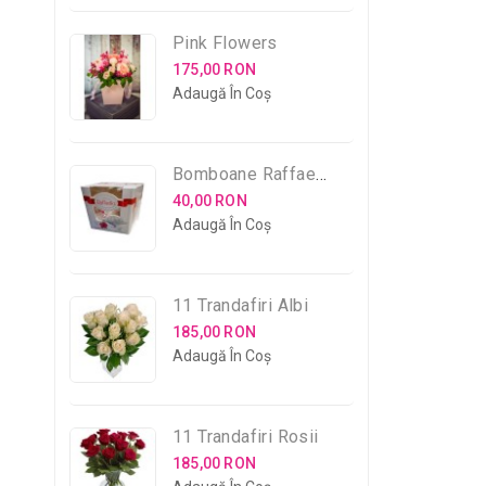
Pink Flowers
175,00 RON
Adaugă În Coş
Bomboane Raffaello
40,00 RON
Adaugă În Coş
11 Trandafiri Albi
185,00 RON
Adaugă În Coş
11 Trandafiri Rosii
185,00 RON