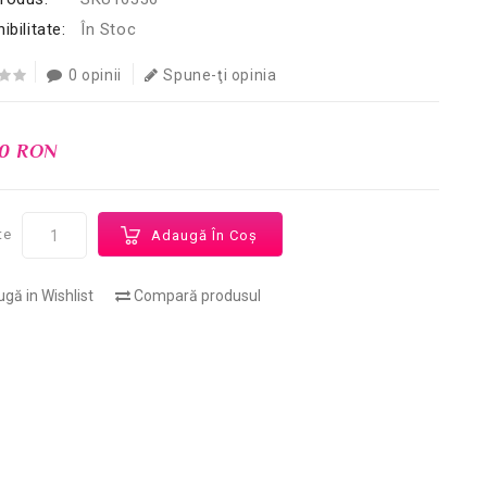
ibilitate:
În Stoc
0 opinii
Spune-ţi opinia
00 RON
te
Adaugă În Coş
gă in Wishlist
Compară produsul