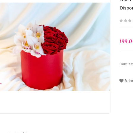
Dispon
199,
Cantita
Adau