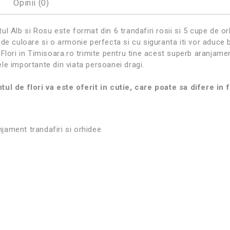
Opinii (0)
l Alb si Rosu este format din 6 trandafiri rosii si 5 cupe de o
de culoare si o armonie perfecta si cu siguranta iti vor aduce b
Flori in Timisoara.ro trimite pentru tine acest superb aranjament 
le importante din viata persoanei dragi.
ul de flori va este oferit in cutie, care poate sa difere in 
njament trandafiri si orhidee