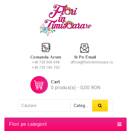
Comanda Acum
Si Pe Email
+40 730 506 698
office@floriintimisoara.ro
+40 735 185 705
Cart
0 produs(e) - 0,00 RON
Flori pe categorii