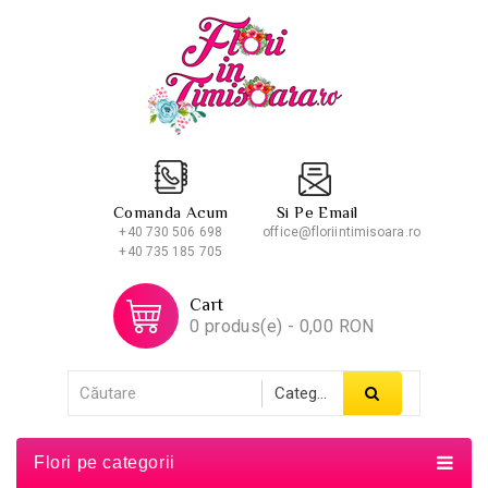
Comanda Acum
Si Pe Email
+40 730 506 698
office@floriintimisoara.ro
+40 735 185 705
Cart
0 produs(e) - 0,00 RON
Flori pe categorii