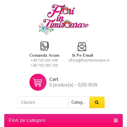
Comanda Acum
Si Pe Email
+40 730 506 698
office@floriintimisoara.ro
+40 735 185 705
Cart
0 produs(e) - 0,00 RON
Flori pe categorii