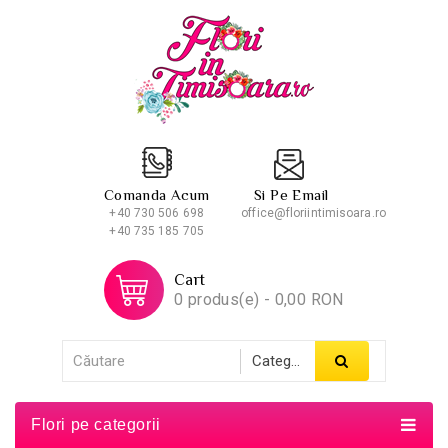
Comanda Acum
Si Pe Email
+40 730 506 698
office@floriintimisoara.ro
+40 735 185 705
Cart
0 produs(e) - 0,00 RON
Flori pe categorii