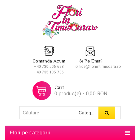
Comanda Acum
Si Pe Email
+40 730 506 698
office@floriintimisoara.ro
+40 735 185 705
Cart
0 produs(e) - 0,00 RON
Flori pe categorii