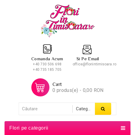
Comanda Acum
Si Pe Email
+40 730 506 698
office@floriintimisoara.ro
+40 735 185 705
Cart
0 produs(e) - 0,00 RON
Flori pe categorii