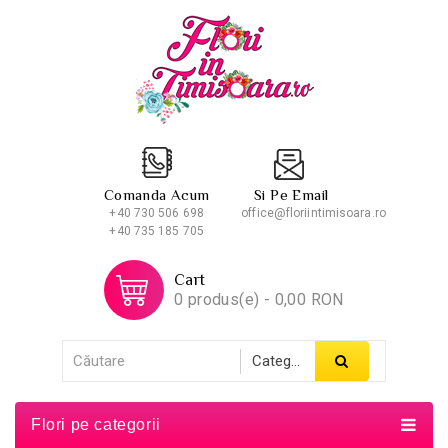
Comanda Acum
Si Pe Email
+40 730 506 698
office@floriintimisoara.ro
+40 735 185 705
Cart
0 produs(e) - 0,00 RON
Flori pe categorii