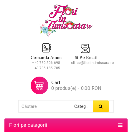
Comanda Acum
Si Pe Email
+40 730 506 698
office@floriintimisoara.ro
+40 735 185 705
Cart
0 produs(e) - 0,00 RON
Flori pe categorii