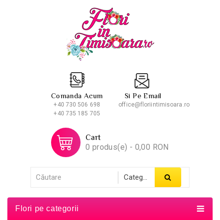
Comanda Acum
Si Pe Email
+40 730 506 698
office@floriintimisoara.ro
+40 735 185 705
Cart
0 produs(e) - 0,00 RON
Flori pe categorii