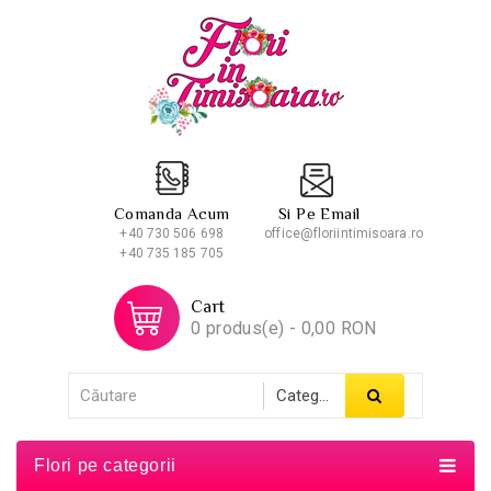
Comanda Acum
Si Pe Email
+40 730 506 698
office@floriintimisoara.ro
+40 735 185 705
Cart
0 produs(e) - 0,00 RON
Flori pe categorii