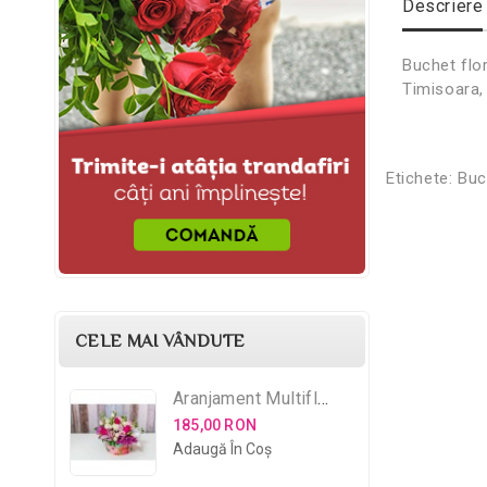
Descriere
Buchet flor
Timisoara, 
Etichete:
Buc
CELE MAI VÂNDUTE
Aranjament Multifloral
185,00 RON
Adaugă În Coş