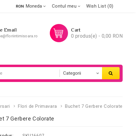
Moneda
Contul meu
Wish List (0)
RON
Pe Email
Cart
0 produs(e) - 0,00 RON
ce@floriintimisoara.ro
rsari
Flori de Primavara
Buchet 7 Gerbere Colorate
t 7 Gerbere Colorate
rodus:
SKU16607