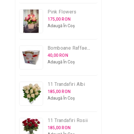
Pink Flowers
175,00 RON
Adaugă În Coş
Bomboane Raffaello
40,00 RON
Adaugă În Coş
11 Trandafiri Albi
185,00 RON
Adaugă În Coş
11 Trandafiri Rosii
185,00 RON