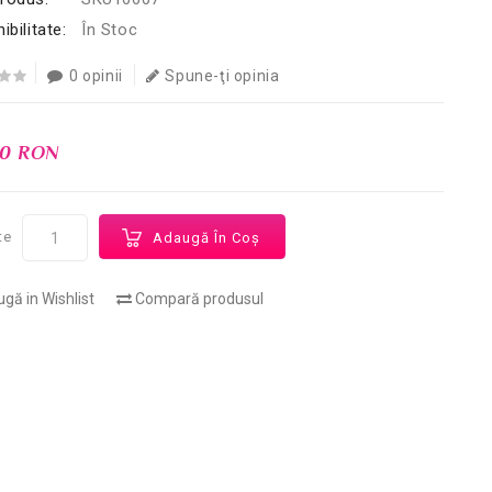
ibilitate:
În Stoc
0 opinii
Spune-ţi opinia
00 RON
te
Adaugă În Coş
gă in Wishlist
Compară produsul