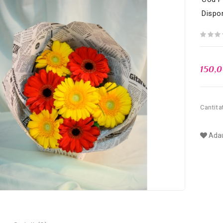
Dispon
150,
Cantita
Adau