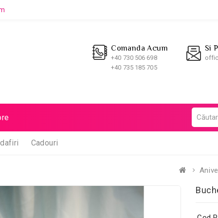
um
Comanda Acum
Si 
+40 730 506 698
offi
+40 735 185 705
re
dafiri
Cadouri
Anive
Buche
Cod P