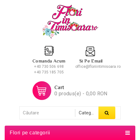
Comanda Acum
Si Pe Email
+40 730 506 698
office@floriintimisoara.ro
+40 735 185 705
Cart
0 produs(e) - 0,00 RON
Flori pe categorii