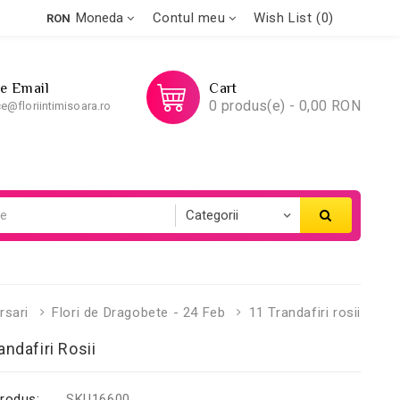
Moneda
Contul meu
Wish List (0)
RON
Pe Email
Cart
0 produs(e) - 0,00 RON
ce@floriintimisoara.ro
rsari
Flori de Dragobete - 24 Feb
11 Trandafiri rosii
andafiri Rosii
rodus:
SKU16600