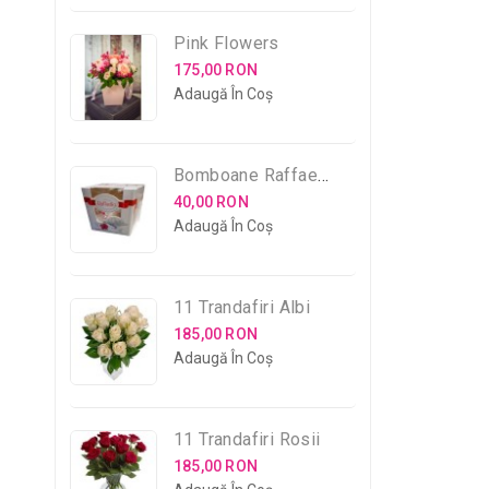
Pink Flowers
175,00 RON
Adaugă În Coş
Bomboane Raffaello
40,00 RON
Adaugă În Coş
11 Trandafiri Albi
185,00 RON
Adaugă În Coş
11 Trandafiri Rosii
185,00 RON