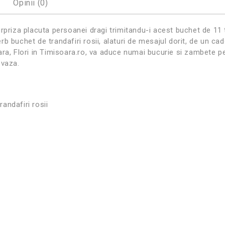
Opinii (0)
rpriza placuta persoanei dragi trimitandu-i acest buchet de 11 tra
b buchet de trandafiri rosii, alaturi de mesajul dorit, de un cad
ra, Flori in Timisoara.ro, va aduce numai bucurie si zambete pe
 vaza.
randafiri rosii