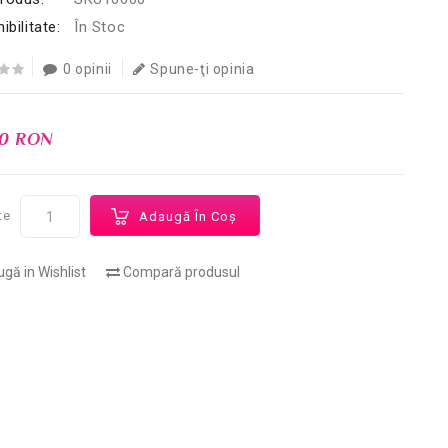
ibilitate:
În Stoc
0 opinii
Spune-ţi opinia
00 RON
te
Adaugă În Coş
gă in Wishlist
Compară produsul