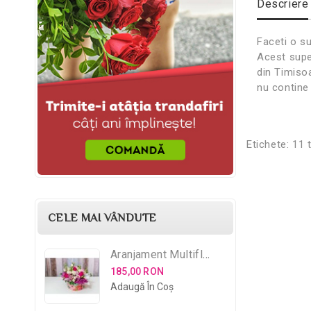
Descriere
Faceti o su
Acest super
din Timisoa
nu contine
Etichete:
11 t
CELE MAI VÂNDUTE
Aranjament Multifloral
185,00 RON
Adaugă În Coş