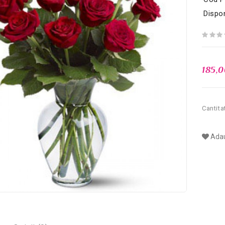
Dispon
185,
Cantita
Adau