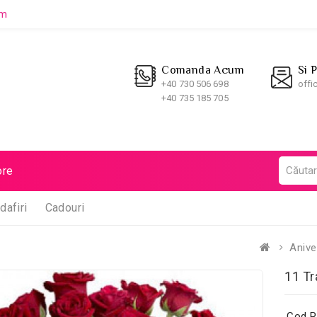
um
Comanda Acum
Si 
+40 730 506 698
offi
+40 735 185 705
re
dafiri
Cadouri
Anive
11 Tr
Cod P