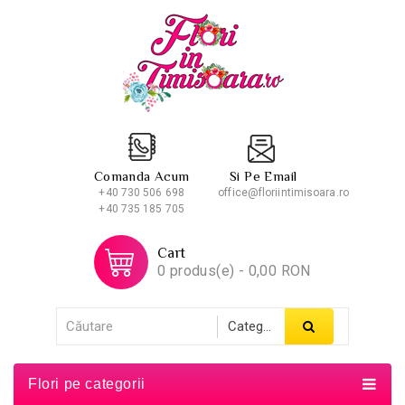
Comanda Acum
Si Pe Email
+40 730 506 698
office@floriintimisoara.ro
+40 735 185 705
Cart
0 produs(e) - 0,00 RON
Flori pe categorii